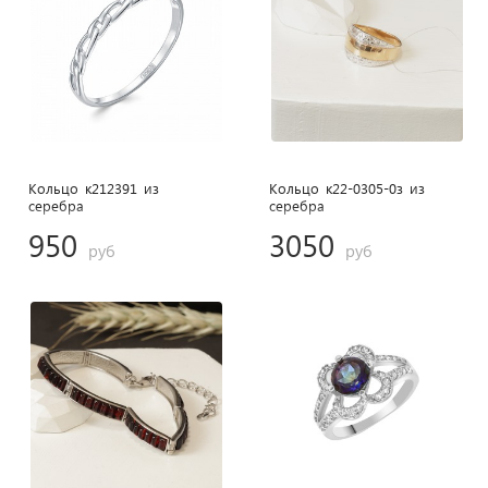
Кольцо к212391 из
Кольцо к22-0305-0з из
cеребра
cеребра
950
3050
руб
руб