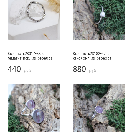
Кольцо к23017-88 с
Кольцо к23182-47 с
гематит иск. из cеребра
кахолонг из cеребра
440
880
руб
руб