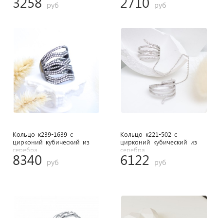
3258
2710
руб
руб
Кольцо к239-1639 с
Кольцо к221-502 с
цирконий кубический из
цирконий кубический из
cеребра
cеребра
8340
6122
руб
руб