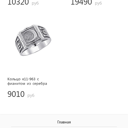
10320
19490
руб
руб
Кольцо к11-963 с
фианитом из cеребра
9010
руб
Главная