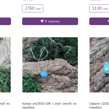
2760
1130
РУБ
РУБ
В корзину
ний из
Колье кл23010-106 с агат синий из
Серьги с2301
cеребра
cеребра