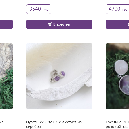
3540
4700
РУБ
РУБ
В корзину
из
Пусеты с23182-03 с аметист из
Пусеты с2301
cеребра
розовый ква