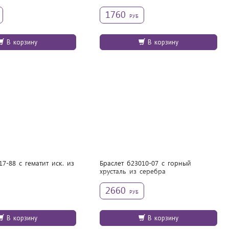
1760
РУБ
В корзину
В корзину
7-88 с гематит иск. из
Браслет б23010-07 с горный
хрусталь из cеребра
2660
РУБ
В корзину
В корзину