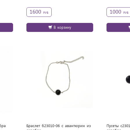
1600
1000
РУБ
РУБ
В корзину
бра
Браслет б23010-06 с авантюрин из
Пусеты с230