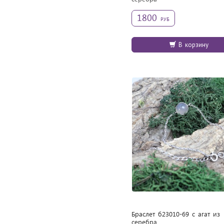
1800
РУБ
В корзину
Браслет б23010-69 с агат из
cеребра