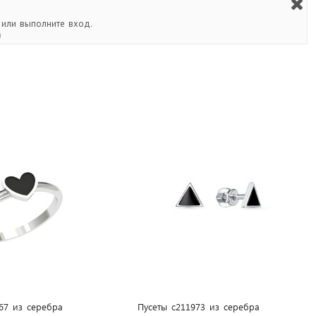
 или выполните вход.
)
67 из cеребра
Пусеты с211973 из cеребра