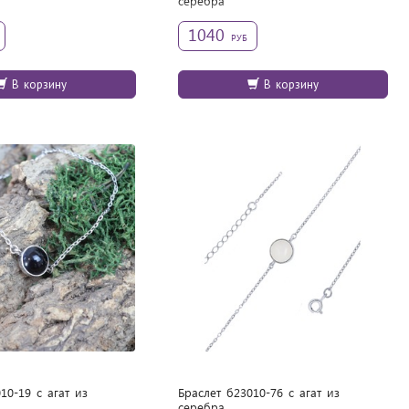
cеребра
1040
РУБ
В корзину
В корзину
10-19 с агат из
Браслет б23010-76 с агат из
cеребра