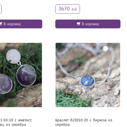
3670
РУБ
В корзину
В корзину
1-03-19 с аметист,
Браслет б23010-20 с бирюза из
рц из cеребра
cеребра