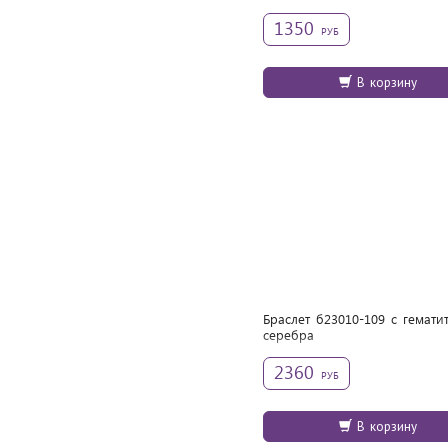
1350
РУБ
В корзину
Браслет б23010-109 с гемати
cеребра
2360
РУБ
В корзину