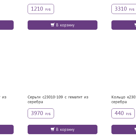
1210
3310
РУБ
РУБ
В корзину
т из
Серьги с23010-109 с гематит из
Кольцо к2301
cеребра
cеребра
3970
440
РУБ
РУБ
В корзину