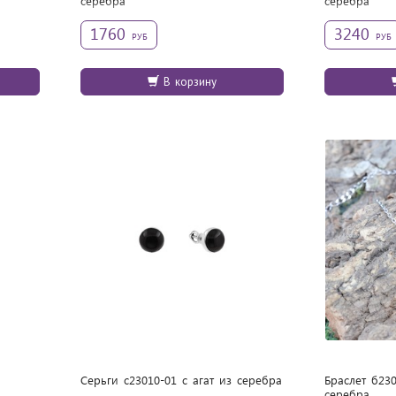
cеребра
cеребра
1760
3240
РУБ
РУБ
В корзину
Серьги с23010-01 с агат из cеребра
Браслет б230
cеребра