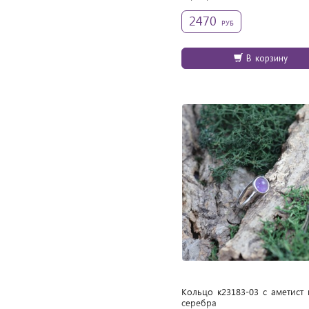
2470
РУБ
В корзину
Кольцо к23183-03 с аметист 
cеребра