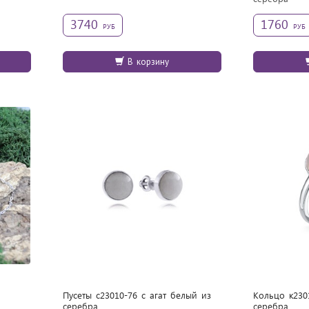
3740
1760
РУБ
РУБ
В корзину
Пусеты с23010-76 с агат белый из
Кольцо к230
cеребра
cеребра