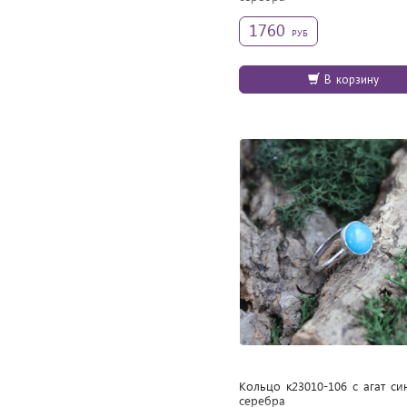
1760
РУБ
В корзину
Кольцо к23010-106 с агат си
cеребра