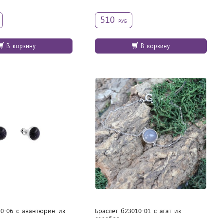
510
РУБ
В корзину
В корзину
10-06 с авантюрин из
Браслет б23010-01 с агат из