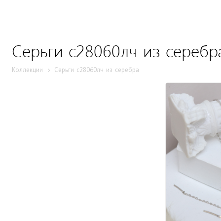
Серьги с28060лч из cеребр
Коллекции
Серьги с28060лч из cеребра